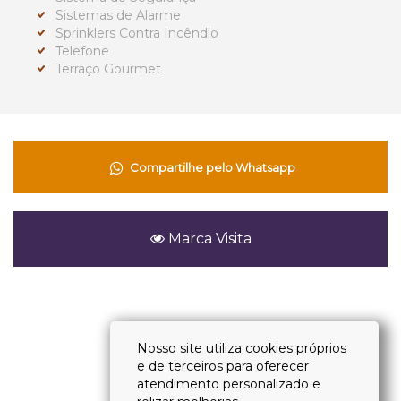
Sistemas de Alarme
Sprinklers Contra Incêndio
Telefone
Terraço Gourmet
Compartilhe pelo Whatsapp
Marca Visita
Voltar
Nosso site utiliza cookies próprios
e de terceiros para oferecer
atendimento personalizado e
(11) 4118-2828