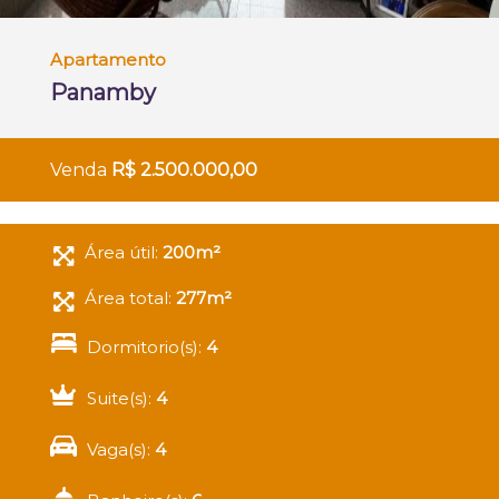
Apartamento
Panamby
Venda
R$ 2.500.000,00
Área útil:
200m²
Área total:
277m²
Dormitorio(s):
4
Suite(s):
4
Vaga(s):
4