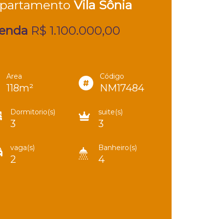
partamento
Vila Sônia
enda
R$ 1.100.000,00
Area
Código
118m²
NM17484
Dormitorio(s)
suite(s)
3
3
vaga(s)
Banheiro(s)
2
4