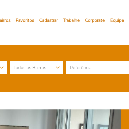
airros
Favoritos
Cadastrar
Trabalhe
Corporate
Equipe
Next