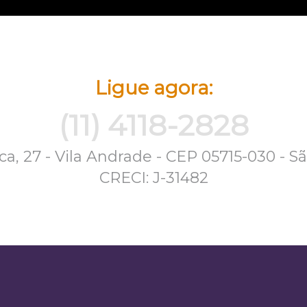
Ligue agora:
(11) 4118-2828
a, 27 - Vila Andrade - CEP 05715-030 - S
CRECI: J-31482