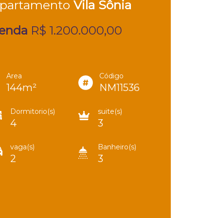
partamento
Vila Sônia
enda
R$ 1.200.000,00
Area
Código
144m²
NM11536
Dormitorio(s)
suite(s)
4
3
vaga(s)
Banheiro(s)
2
3