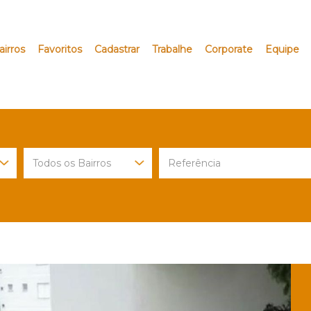
airros
Favoritos
Cadastrar
Trabalhe
Corporate
Equipe
Next